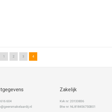
1
2
3
4
ctgegevens
Zakelijk
) 616 604
Kvk nr: 20133836
o@geersmakelaardij.nl
Btw nr: NL818456750B01