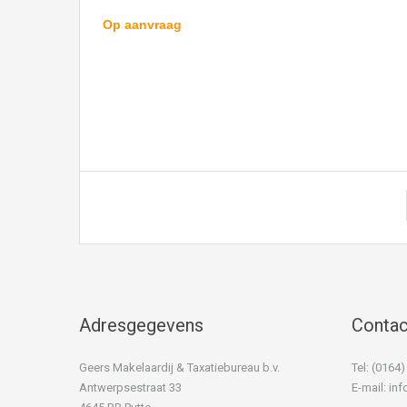
Op aanvraag
Adresgegevens
Conta
Geers Makelaardij & Taxatiebureau b.v.
Tel: (0164
Antwerpsestraat 33
E-mail:
inf