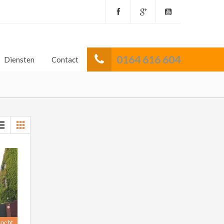
0164 616 604
Diensten
Contact
kocht