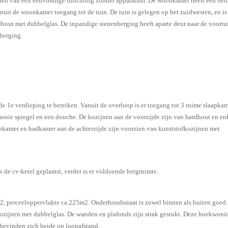
zien van een eenvoudige inrichting zonder apparatuur. De woonkamer heeft een bet
uit de woonkamer toegang tot de tuin. De tuin is gelegen op het zuidwesten, en is
dhout met dubbelglas. De inpandige stenenberging heeft aparte deur naar de voortu
berging.
e 1e verdieping te bereiken. Vanuit de overloop is er toegang tot 3 ruime slaapkam
ooie spiegel en een douche. De kozijnen aan de voorzijde zijn van hardhout en en
apkamer en badkamer aan de achterzijde zijn voorzien van kunststofkozijnen met
s de cv-ketel geplaatst, verder is er voldoende bergruimte.
 perceeloppervlakte ca.225m2. Onderhoudsstaat is zowel binnen als buiten goed.
kozijnen met dubbelglas. De wanden en plafonds zijn strak gestukt. Deze hoekwonin
 bevinden zich beide op loopafstand.