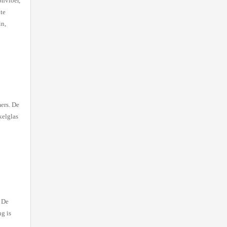
onvloer,
 te
in,
ers. De
kelglas
 De
g is