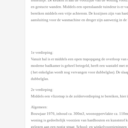
fonteintje. De keuken is aan de voorzijde van de woning voor
en gestucte wanden. Middels een openslaande tuindeur is er van
bereiken middels een vrije achterom. De kozijnen zijn van har
aansluiting voor de wasmachine en droger zijn aanwezig in de 
1e verdieping:
Vanuit hal is er middels een open trapopgang de overloop van d
moderne badkamer is geheel betegeld, heeft een wastafel met m
( het enkelglas wordt nog vervangen voor dubbelglas). De sla
dubbelglas.
2e verdieping:
Middels een vlizotrap is de zolderverdieping te bereiken, hier i
Algemeen:
Bouwjaar 1976, inhoud ca. 300m3, woonoppervlakte ca. 110m2,
woning is gedeeltelijk voorzien van hardhouten en kunststof 
gelegen aan een rustig straat. School- en winkelvoorzieningen