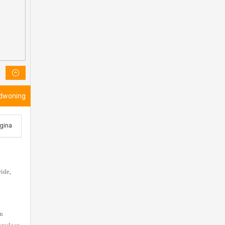
ndwoning
agina
ide,
en