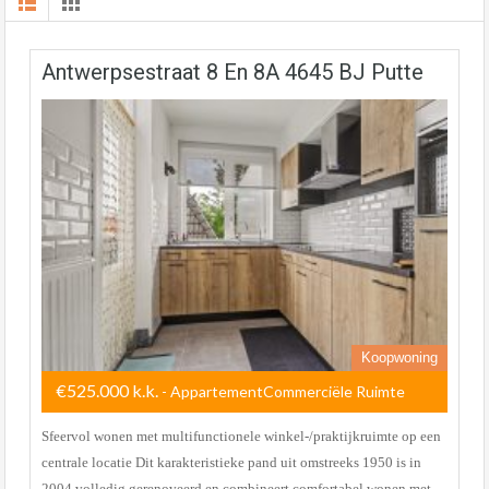
Antwerpsestraat 8 En 8A 4645 BJ Putte
Koopwoning
€525.000 k.k.
- AppartementCommerciële Ruimte
Sfeervol wonen met multifunctionele winkel-/praktijkruimte op een
centrale locatie Dit karakteristieke pand uit omstreeks 1950 is in
2004 volledig gerenoveerd en combineert comfortabel wonen met