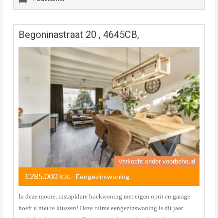
Begoninastraat 20 , 4645CB,
Verkocht onder voorbehoud
€285.000 k.k.
- Eengezinswoning
In deze mooie, instapklare hoekwoning met eigen oprit en garage
hoeft u niet te klussen! Deze ruime eengezinswoning is dit jaar