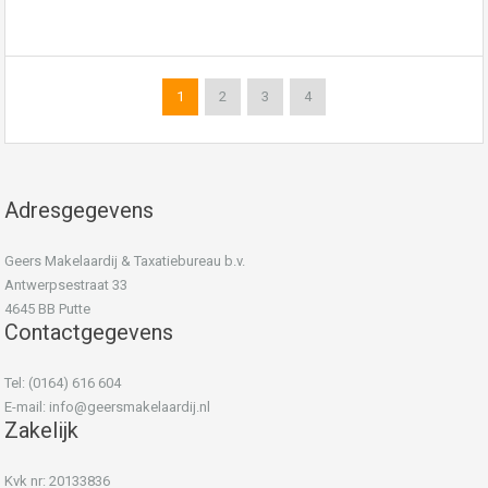
1
2
3
4
Adresgegevens
Geers Makelaardij & Taxatiebureau b.v.
Antwerpsestraat 33
4645 BB Putte
Contactgegevens
Tel: (0164) 616 604
E-mail:
info@geersmakelaardij.nl
Zakelijk
Kvk nr: 20133836