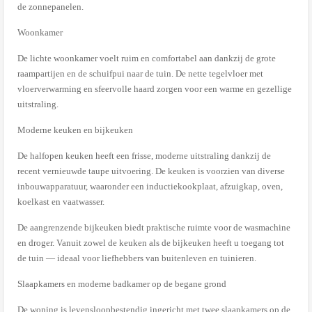
de zonnepanelen.
Woonkamer
De lichte woonkamer voelt ruim en comfortabel aan dankzij de grote
raampartijen en de schuifpui naar de tuin. De nette tegelvloer met
vloerverwarming en sfeervolle haard zorgen voor een warme en gezellige
uitstraling.
Moderne keuken en bijkeuken
De halfopen keuken heeft een frisse, moderne uitstraling dankzij de
recent vernieuwde taupe uitvoering. De keuken is voorzien van diverse
inbouwapparatuur, waaronder een inductiekookplaat, afzuigkap, oven,
koelkast en vaatwasser.
De aangrenzende bijkeuken biedt praktische ruimte voor de wasmachine
en droger. Vanuit zowel de keuken als de bijkeuken heeft u toegang tot
de tuin — ideaal voor liefhebbers van buitenleven en tuinieren.
Slaapkamers en moderne badkamer op de begane grond
De woning is levensloopbestendig ingericht met twee slaapkamers op de