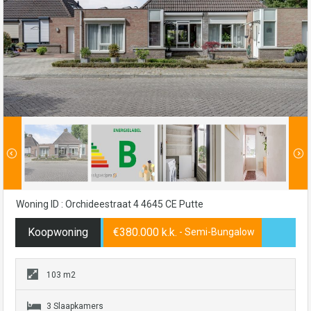
Woning ID : Orchideestraat 4 4645 CE Putte
Koopwoning
€380.000 k.k.
- Semi-Bungalow
103 m2
3 Slaapkamers