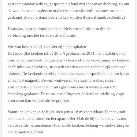
gestucte wandafwerking, gespoten plafond met inbouwverlichting, en om
de woonkamer compleet te maken is er een sfeervolle schouw met een
gashaard, die op afstand bediend kan worden (losse afstandsbediening)
Daarnaast staat de woonkamer middels een schuifpui in directe
verbinding met het terras en de achtertuin.
Wie van koken houd, kan hier zijn hart ophalen!
De landelijke keuken (circa 20 m²) geplaatst in 2011 met uitzicht op de
oprit en zij tuin heeft natuurstenen vloer met vloerverwarming, de keuken
heeft inbouwverlichting, stucwerk wanden en een gedeeltelijk verlaagd
plafond. De keukeninrichting is voorzien van een spoelbak met een kraan
en combi/ magnetron/oven, vaatwasser, koelkast, vrieskast en een
koffiemachine, boven het 7 pits gasfornuis met 4 ovens is een RVS
dampkap geplaatst. De ruime opstelling van de keukeninrichting zorgt
voor meer dan voldoende bergruimte.
Vanuit de keuken is de bijkeuken (circa 16 m²) bereikbaar. Hier bevindt
zich een doucheruimte en het apart toilet. Ook de bijkeuken is voorzien
van dezelfde natuurstenen vloer als de keuken, behang wandafwerking en
een gespoten plafond.