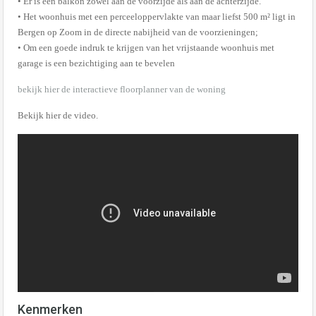
• Er is een balkon zowel aan de voorzijde als aan de achterzijde.
• Het woonhuis met een perceeloppervlakte van maar liefst 500 m² ligt in
Bergen op Zoom in de directe nabijheid van de voorzieningen;
• Om een goede indruk te krijgen van het vrijstaande woonhuis met
garage is een bezichtiging aan te bevelen
bekijk hier de interactieve floorplanner van de woning
Bekijk hier de video.
Kenmerken