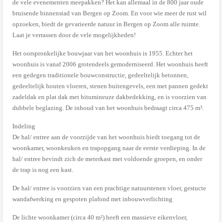
de vele evenementen meepakken? Het kan allemaal in de 800 jaar oude
bruisende binnenstad van Bergen op Zoom. En voor wie meer de rust wil
opzoeken, biedt de gevarieerde natuur in Bergen op Zoom alle ruimte.
Laat je verrassen door de vele mogelijkheden!
Het oorspronkelijke bouwjaar van het woonhuis is 1955. Echter het
woonhuis is vanaf 2006 grotendeels gemoderniseerd. Het woonhuis heeft
een gedegen traditionele bouwconstructie, gedeeltelijk betonnen,
gedeeltelijk houten vloeren, stenen buitengevels, een met pannen gedekt
zadeldak en plat dak met bitumineuze dakbedekking, en is voorzien van
dubbele beglazing. De inhoud van het woonhuis bedraagt circa 475 m³.
Indeling
De hal/ entree aan de voorzijde van het woonhuis biedt toegang tot de
woonkamer, woonkeuken en trapopgang naar de eerste verdieping. In de
hal/ entree bevindt zich de meterkast met voldoende groepen, en onder
de trap is nog een kast.
De hal/ entree is voorzien van een prachtige natuurstenen vloer, gestucte
wandafwerking en gespoten plafond met inbouwverlichting
De lichte woonkamer (circa 40 m²) heeft een massieve eikenvloer,