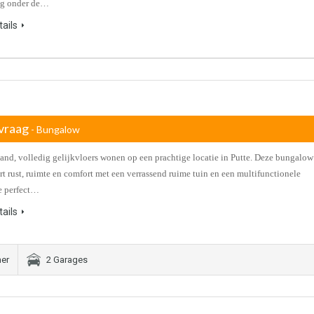
g onder de…
ails
vraag
- Bungalow
nd, volledig gelijkvloers wonen op een prachtige locatie in Putte. Deze bungalow
t rust, ruimte en comfort met een verrassend ruime tuin en een multifunctionele
e perfect…
ails
er
2 Garages