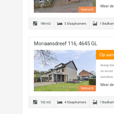
Meer det
Verkocht
184 m2
3 Slaapkamers
1 Badkam
Moriaansdreef 116, 4645 GL
Op aan
Instap kl
en recent
inrichten
Meer det
Verkocht
132 m2
4 Slaapkamers
1 Badkam