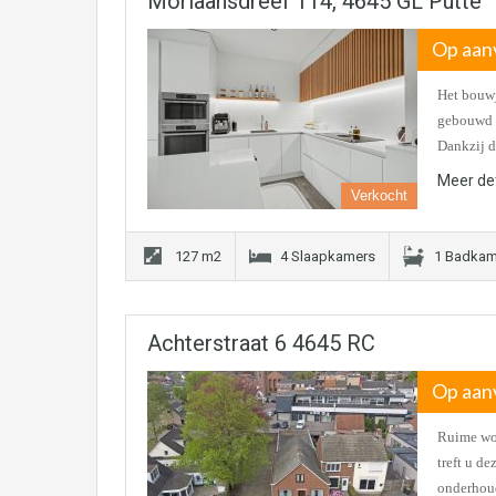
Moriaansdreef 114, 4645 GL Putte
Op aan
Het bouwj
gebouwd m
Dankzij d
Meer det
Verkocht
127 m2
4 Slaapkamers
1 Badkam
Achterstraat 6 4645 RC
Op aan
Ruime won
treft u d
onderhou