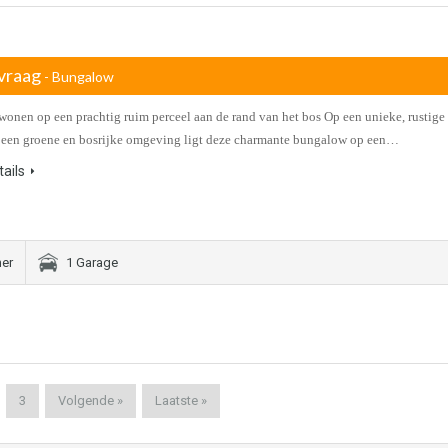
vraag
- Bungalow
 wonen op een prachtig ruim perceel aan de rand van het bos Op een unieke, rustige
n een groene en bosrijke omgeving ligt deze charmante bungalow op een…
ails
er
1 Garage
3
Volgende »
Laatste »