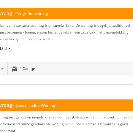
vraag
- Eengezinswoning
aar van deze tussenwoning is omstreeks 1975. De woning is degelijk traditioneel
et betonnen vloeren, stenen buitengevels en een zadeldak met pannendekking.
e aanwezige muur- en dakisolatie,…
ails
er
1 Garage
vraag
- Geschakelde Woning
ing met garage en mogelijkheden voor gelijkvloers wonen In het centrum van Pu
eze verrassend ruime geschakelde woning met dubbele garage. De woning is goed
den, maar…