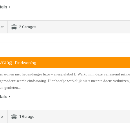
ails
er
2 Garages
vraag
- Eindwoning
aar wonen met hedendaagse luxe – energielabel B Welkom in deze verrassend ruime
 gemoderniseerde eindwoning. Hier hoef je werkelijk niets meer te doen: verhuizen,
 en genieten.…
ails
er
1 Garage