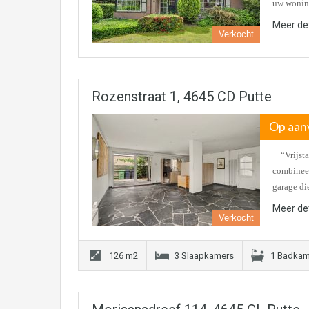
uw wonin
Meer det
Verkocht
Rozenstraat 1, 4645 CD Putte
Op aan
“Vrijstaa
combineer
garage di
Meer det
Verkocht
126 m2
3 Slaapkamers
1 Badkam