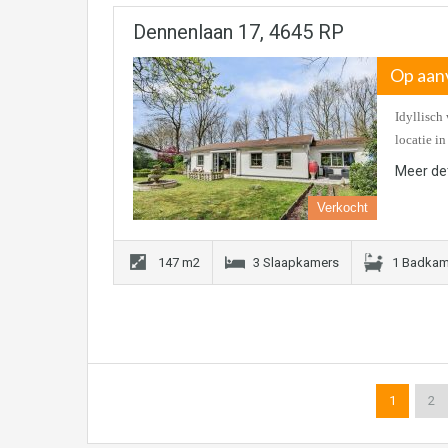
Dennenlaan 17, 4645 RP
Op aan
Idyllisch
locatie i
Meer det
Verkocht
147 m2
3 Slaapkamers
1 Badkam
1
2