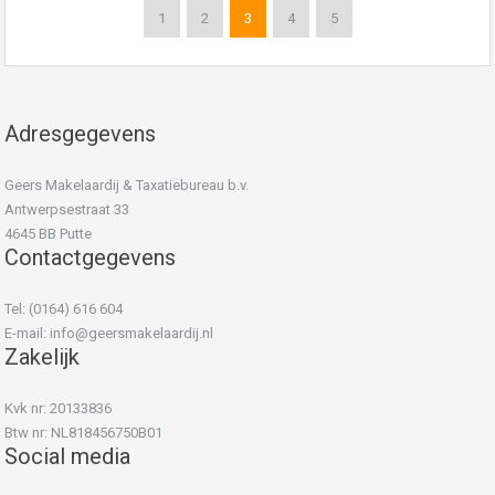
1
2
3
4
5
Adresgegevens
Geers Makelaardij & Taxatiebureau b.v.
Antwerpsestraat 33
4645 BB Putte
Contactgegevens
Tel: (0164) 616 604
E-mail:
info@geersmakelaardij.nl
Zakelijk
Kvk nr: 20133836
Btw nr: NL818456750B01
Social media