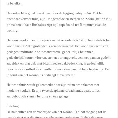
te bereiken.
Ossendrecht is goed bereikbaar door de ligging nabij de A4. Met het
openbaar vervoer (bus) zijn Hoogerheide en Bergen op Zoom (station NS)
prima bereikbaar. Bushaltes zijn op loopafstand (ca 5 minuten) van de
woning.
Het oorspronkelijke bouwjaar van het woonhuis is 1938. Inmiddels is het
woonhuis in 2016 grotendeels gemoderniseerd. Het woonhuis heeft een
gedegen traditionele bouwconstructie, gedeeltelijk betonnen,
gedeeltelijk houten vloeren, stenen buitengevels, een met pannen gedekt
zadeldak en plat dak met bitumineuze dakbedekking, is gedeeltelijk
voorzien van rolluiken en volledig voorzien van dubbele beglazing. De
inhoud van het woonhuis bedraagt circa 265 m³.
Het woonhuis wordt gekenmerkt door zijn ruime woonkamer met
moderne keuken. Er zijn twee slaapkamers, badkamer, apart toilet,
aangebouwde stenen berging en een garage.
Indeling
De hal/ entree aan de voorzijde van het woonhuis biedt toegang tot de
woonkamer met draaitrap naar de eerste verdieping. In de hal/ entree