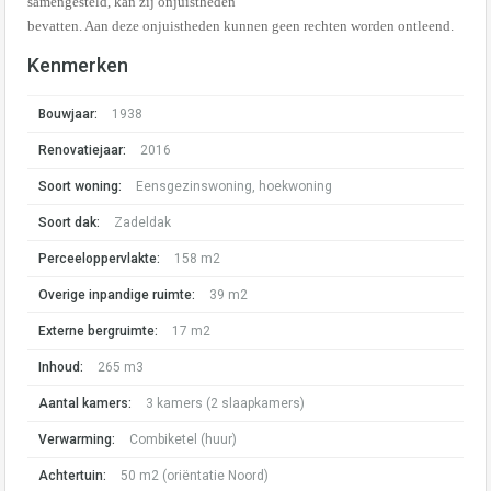
samengesteld, kan zij onjuistheden
bevatten. Aan deze onjuistheden kunnen geen rechten worden ontleend.
Kenmerken
Bouwjaar:
1938
Renovatiejaar:
2016
Soort woning:
Eensgezinswoning, hoekwoning
Soort dak:
Zadeldak
Perceeloppervlakte:
158 m2
Overige inpandige ruimte:
39 m2
Externe bergruimte:
17 m2
Inhoud:
265 m3
Aantal kamers:
3 kamers (2 slaapkamers)
Verwarming:
Combiketel (huur)
Achtertuin:
50 m2 (oriëntatie Noord)