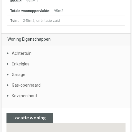
Inhoud:
290m3
Totale woonoppervlakte:
95m2
Tuin :
245m2, oriëntatie zuid
Woning Eigenschappen
Achtertuin
Enkelglas
Garage
Gas-openhaard
Kozijnen hout
Locatie woning