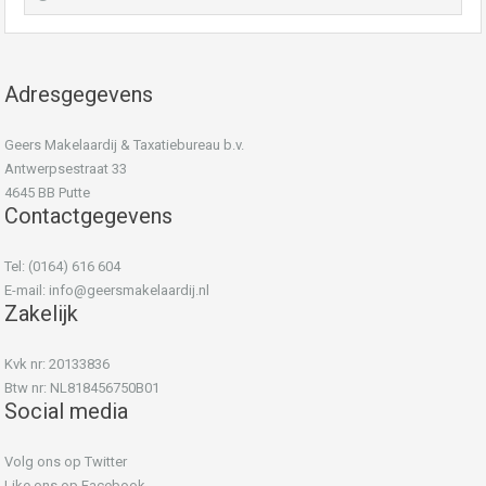
Adresgegevens
Geers Makelaardij & Taxatiebureau b.v.
Antwerpsestraat 33
4645 BB Putte
Contactgegevens
Tel: (0164) 616 604
E-mail:
info@geersmakelaardij.nl
Zakelijk
Kvk nr: 20133836
Btw nr: NL818456750B01
Social media
Volg ons op Twitter
Like ons op Facebook