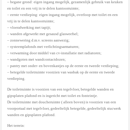
– begane grond: eigen ingang mogelijk, gezamenlijk gebruik van keuken
en toilet en een vrij in te delen kantoorruimte;
– eerste verdieping: eigen ingang mogelijk, overloop met toilet en een
vrij in te delen kantoorruimte;
– vloerafwerking met tapijt;
– wanden afgewerkt met gesausd glasweefsel;
– zonnewering d.m.v. screens aanwezig;
– systeemplafonds met verlichtingsarmaturen;
– verwarming door middel van cv-installatie met radiatoren;
– wandgoten met wandcontactdozen;
– pantry met onder- en bovenkastjes op de eerste en tweede verdieping;
– betegelde toiletruimte voorzien van wasbak op de eerste en tweede
verdieping.
De toiletruimte is voorzien van een tegelvloer, betegelde wanden en
gipsplaten plafond en is ingericht met toilet en fonteintje.
De toiletruimte met doucheruimte ( alleen boven) is voorzien van een
voorportaal met tegelvloer, gedeeltelijk betegelde, gedeeltelijk stucwerk
wanden en gipsplaten plafond.
Het terrein: