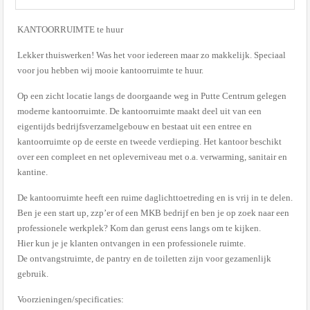
KANTOORRUIMTE te huur
Lekker thuiswerken! Was het voor iedereen maar zo makkelijk. Speciaal
voor jou hebben wij mooie kantoorruimte te huur.
Op een zicht locatie langs de doorgaande weg in Putte Centrum gelegen
moderne kantoorruimte. De kantoorruimte maakt deel uit van een
eigentijds bedrijfsverzamelgebouw en bestaat uit een entree en
kantoorruimte op de eerste en tweede verdieping. Het kantoor beschikt
over een compleet en net opleverniveau met o.a. verwarming, sanitair en
kantine.
De kantoorruimte heeft een ruime daglichttoetreding en is vrij in te delen.
Ben je een start up, zzp’er of een MKB bedrijf en ben je op zoek naar een
professionele werkplek? Kom dan gerust eens langs om te kijken.
Hier kun je je klanten ontvangen in een professionele ruimte.
De ontvangstruimte, de pantry en de toiletten zijn voor gezamenlijk
gebruik.
Voorzieningen/specificaties: