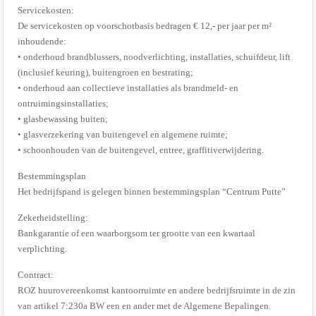
Servicekosten:
De servicekosten op voorschotbasis bedragen € 12,- per jaar per m²
inhoudende:
• onderhoud brandblussers, noodverlichting, installaties, schuifdeur, lift
(inclusief keuring), buitengroen en bestrating;
• onderhoud aan collectieve installaties als brandmeld- en
ontruimingsinstallaties;
• glasbewassing buiten;
• glasverzekering van buitengevel en algemene ruimte;
• schoonhouden van de buitengevel, entree, graffitiverwijdering.
Bestemmingsplan
Het bedrijfspand is gelegen binnen bestemmingsplan “Centrum Putte”
Zekerheidstelling:
Bankgarantie of een waarborgsom ter grootte van een kwartaal
verplichting.
Contract:
ROZ huurovereenkomst kantoorruimte en andere bedrijfsruimte in de zin
van artikel 7:230a BW een en ander met de Algemene Bepalingen.