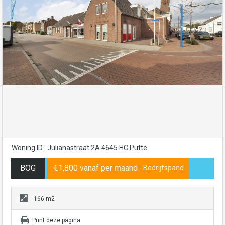
Woning ID : Julianastraat 2A 4645 HC Putte
BOG
€1.800 vanaf per maand
- Bedrijfspand
166 m2
Print deze pagina