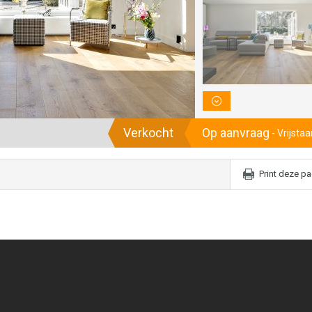
Verkocht
Op aanvraag
- Vrijstaa
Print deze p