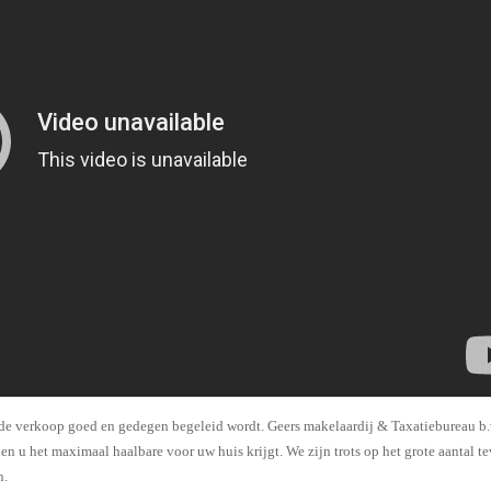
t de verkoop goed en gedegen begeleid wordt. Geers makelaardij & Taxatiebureau b.
n u het maximaal haalbare voor uw huis krijgt. We zijn trots op het grote aantal t
n.