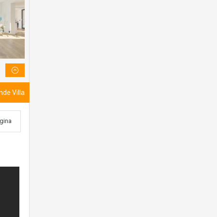
nde Villa
agina