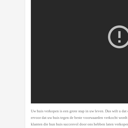
Uw huis verkopen is een grote stap in uw leven. Dus wilt u da
ervoor dat uw huis tegen de beste voorwaarden verkocht wordt e
klanten die hun huis succesvol door ons hebben laten verkope