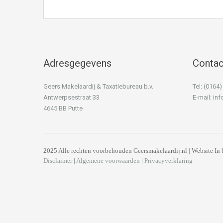
Adresgegevens
Conta
Geers Makelaardij & Taxatiebureau b.v.
Tel: (0164
Antwerpsestraat 33
E-mail:
inf
4645 BB Putte
2025 Alle rechten voorbehouden Geersmakelaardij.nl | Website In 
Disclaimer
|
Algemene voorwaarden
|
Privacyverklaring