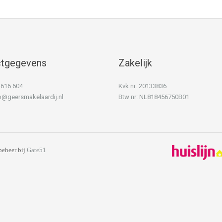
ctgegevens
Zakelijk
) 616 604
Kvk nr: 20133836
o@geersmakelaardij.nl
Btw nr: NL818456750B01
beheer bij
Gate51